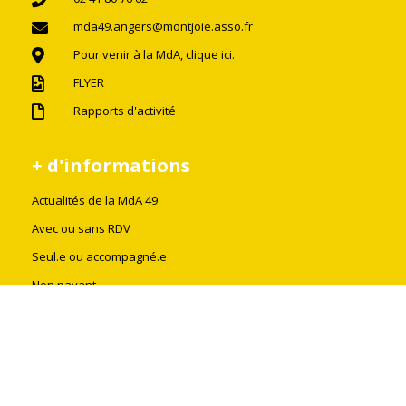
mda49.angers@montjoie.asso.fr
Pour venir à la MdA, clique ici.
FLYER
Rapports d'activité
+ d'informations
Actualités de la MdA 49
Avec ou sans RDV
Seul.e ou accompagné.e
Non payant
Confidentiel et neutre
© 2024 - Maison des Adolescents 49